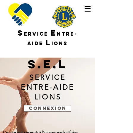
S
E
ERVICE
NTRE-
L
AIDE
IONS
S.E.L
SERVICE
ENTRE-AIDE
LIONS
CONNEXION
Ce site est réservé à l'usage exclusif des