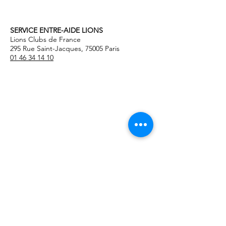
contactez votre
délégué S.E.L
SERVICE ENTRE-AIDE LIONS
Lions Clubs de France
295 Rue Saint-Jacques, 75005 Paris
01 46 34 14 10
Mentions légales
© 2021 par SELions