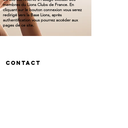
membres du Lions Clubs de France. En
cliquant sur le bouton connexion vous serez
redirigé vers la Base Lions, après
authentification vous pourrez accéder aux
pages de ce site.
Contact
Le Gouverneur
en charge de
Solidarité Entre
Lions est Chantal
MALIGE (IDFO)
pour l'année
2025-2026
Pour toutes
demandes d'aide
ou de soutien