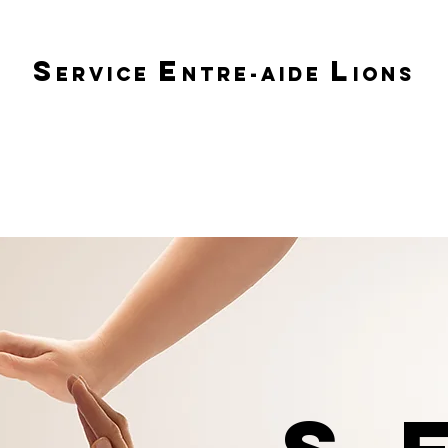
S
E
L
ERVICE
NTRE-AIDE
IONS