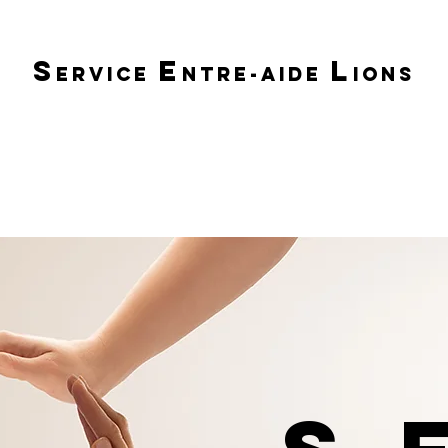
S
E
L
ERVICE
NTRE-AIDE
IONS