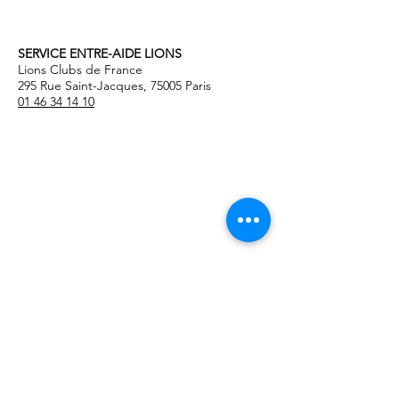
contactez votre
délégué S.E.L
SERVICE ENTRE-AIDE LIONS
Lions Clubs de France
295 Rue Saint-Jacques, 75005 Paris
01 46 34 14 10
Mentions légales
© 2021 par SELions