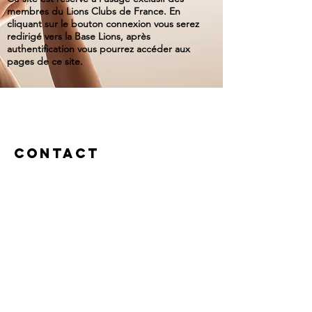
membres du Lions Clubs de France. En
cliquant sur le bouton connexion vous serez
redirigé vers la Base Lions, après
authentification vous pourrez accéder aux
pages de ce site.
Contact
Le Gouverneur
en charge de
Solidarité Entre
Lions est Chantal
MALIGE (IDFO)
pour l'année
2025-2026
Pour toutes
demandes d'aide
ou de soutien