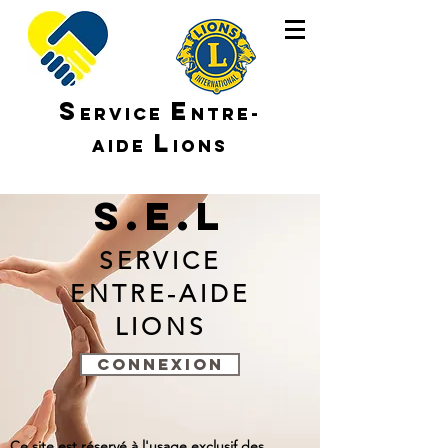
S
E
ERVICE
NTRE-
L
AIDE
IONS
S.E.L
SERVICE
ENTRE-AIDE
LIONS
CONNEXION
Ce site est réservé à l'usage exclusif des