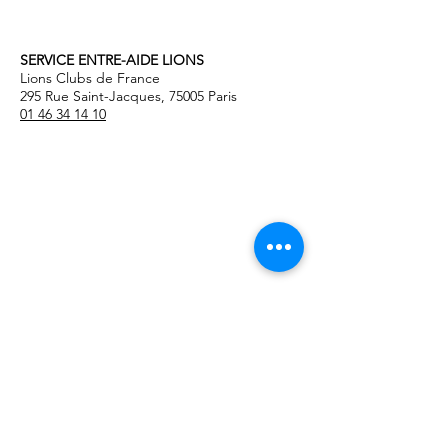
contactez votre
délégué S.E.L
SERVICE ENTRE-AIDE LIONS
Lions Clubs de France
295 Rue Saint-Jacques, 75005 Paris
01 46 34 14 10
Mentions légales
© 2021 par SELions