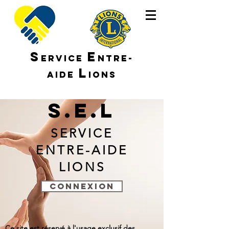
S
E
ERVICE
NTRE-
L
AIDE
IONS
S.E.L
SERVICE
ENTRE-AIDE
LIONS
CONNEXION
Ce site est réservé à l'usage exclusif des