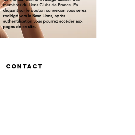
membres du Lions Clubs de France. En
cliquant sur le bouton connexion vous serez
redirigé vers la Base Lions, après
authentification vous pourrez accéder aux
pages de ce site.
Contact
Le Gouverneur
en charge de
Solidarité Entre
Lions est Chantal
MALIGE (IDFO)
pour l'année
2025-2026
Pour toutes
demandes d'aide
ou de soutien