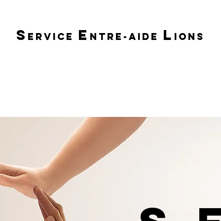
S
E
L
ERVICE
NTRE-AIDE
IONS