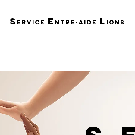
S
E
L
ERVICE
NTRE-AIDE
IONS